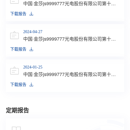
中国·金莎js9999777光电股份有限公司第十一
届监事会第六次会议决议公告
下载报告
2024-04-27
中国·金莎js9999777光电股份有限公司第十一
届董事会第十次会议决议公告
下载报告
2024-01-25
中国·金莎js9999777光电股份有限公司第十一
届监事会第八次会议决议公告
下载报告
定期报告