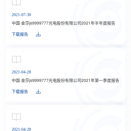
2021-07-30
中国·金莎js9999777光电股份有限公司2021年半年度报告
下载报告
2021-04-28
中国·金莎js9999777光电股份有限公司2021年第一季度报告
下载报告
2021-04-28