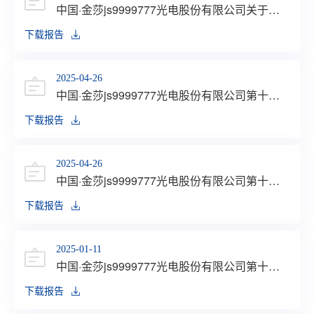
中国·金莎js9999777光电股份有限公司关于召
开 2024 年度业绩说明会的公告
下载报告
2025-04-26
中国·金莎js9999777光电股份有限公司第十一
届监事会第十二次会议决议公告
下载报告
2025-04-26
中国·金莎js9999777光电股份有限公司第十一
届董事会第十九次会议决议公告
下载报告
2025-01-11
中国·金莎js9999777光电股份有限公司第十一
届董事会第十七次会议决议公告
下载报告